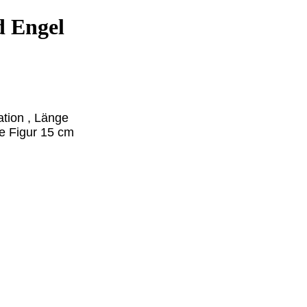
d Engel
ation , Länge
e Figur 15 cm