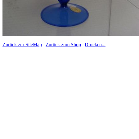
Zurück zur SiteMap
Zurück zum Shop
Drucken...