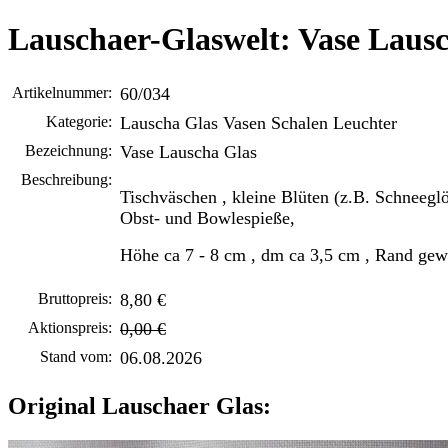
Lauschaer-Glaswelt: Vase Laus
Artikelnummer:
60/034
Kategorie:
Lauscha Glas Vasen Schalen Leuchter
Bezeichnung:
Vase Lauscha Glas
Beschreibung:
Tischväschen , kleine Blüten (z.B. Schneegl
Obst- und Bowlespieße,
Höhe ca 7 - 8 cm , dm ca 3,5 cm , Rand gew
Bruttopreis:
8,80 €
Aktionspreis:
0,00 €
Stand vom:
06.08.2026
Original Lauschaer Glas: