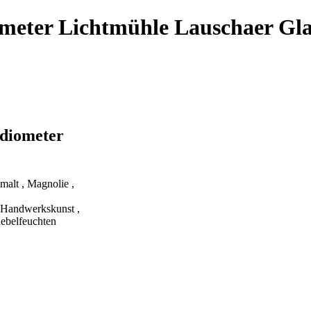
ometer Lichtmühle Lauschaer Gl
adiometer
malt , Magnolie ,
r Handwerkskunst ,
nebelfeuchten