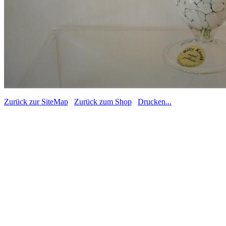
Zurück zur SiteMap
Zurück zum Shop
Drucken...