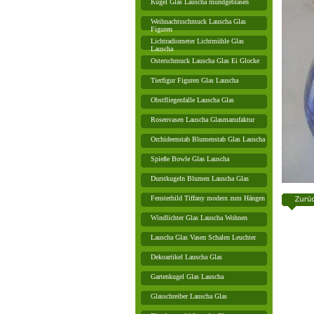
Kugel Glas Lauscha mundgeblasen
Weihnachtsschmuck Lauscha Glas
Figuren
Lichtradiometer Lichtmühle Glas
Lauscha
Osterschmuck Lauscha Glas Ei Glocke
Tierfigur Figuren Glas Lauscha
Obstfliegenfalle Lauscha Glas
Rosenvasen Lauscha Glasmanufaktur
Orchideenstab Blumenstab Glas Lauscha
Spieße Bowle Glas Lauscha
Durstkugeln Blumen Lauscha Glas
Fensterbild Tiffany modern zum Hängen
Windlichter Glas Lauscha Wohnen
Lauscha Glas Vasen Schalen Leuchter
Dekoartikel Lauscha Glas
Gartenkugel Glas Lauscha
Glasschreiber Lauscha Glas