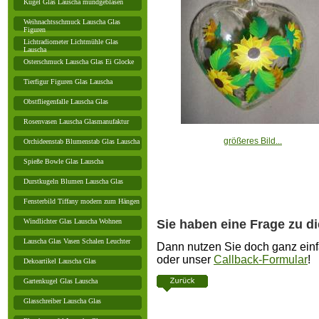
Kugel Glas Lauscha mundgeblasen
Weihnachtsschmuck Lauscha Glas
Figuren
Lichtradiometer Lichtmühle Glas
Lauscha
Osterschmuck Lauscha Glas Ei Glocke
Tierfigur Figuren Glas Lauscha
Obstfliegenfalle Lauscha Glas
Rosenvasen Lauscha Glasmanufaktur
größeres Bild...
Orchideenstab Blumenstab Glas Lauscha
Spieße Bowle Glas Lauscha
Durstkugeln Blumen Lauscha Glas
Fensterbild Tiffany modern zum Hängen
Sie haben eine Frage zu d
Windlichter Glas Lauscha Wohnen
Lauscha Glas Vasen Schalen Leuchter
Dann nutzen Sie doch ganz einf
oder unser
Callback-Formular
!
Dekoartikel Lauscha Glas
Gartenkugel Glas Lauscha
Glasschreiber Lauscha Glas