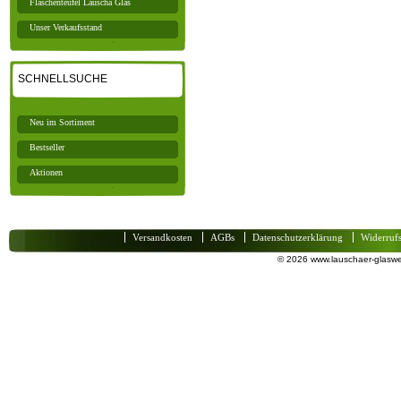
Flaschenteufel Lauscha Glas
Unser Verkaufsstand
SCHNELLSUCHE
Neu im Sortiment
Bestseller
Aktionen
Versandkosten
AGBs
Datenschutzerklärung
Widerruf
© 2026 www.lauschaer-glaswel