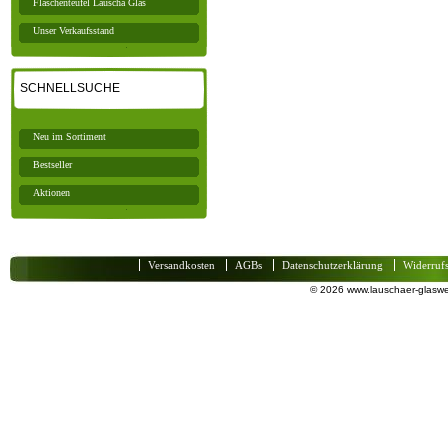
Flaschenteufel Lauscha Glas
Unser Verkaufsstand
SCHNELLSUCHE
Neu im Sortiment
Bestseller
Aktionen
Versandkosten
AGBs
Datenschutzerklärung
Widerruf
© 2026 www.lauschaer-glaswel