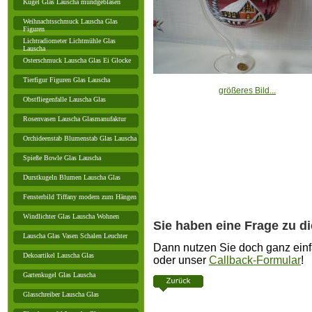
Kugel Glas Lauscha mundgeblasen
Weihnachtsschmuck Lauscha Glas
Figuren
Lichtradiometer Lichtmühle Glas
Lauscha
Osterschmuck Lauscha Glas Ei Glocke
Tierfigur Figuren Glas Lauscha
größeres Bild...
Obstfliegenfalle Lauscha Glas
Rosenvasen Lauscha Glasmanufaktur
Orchideenstab Blumenstab Glas Lauscha
Spieße Bowle Glas Lauscha
Durstkugeln Blumen Lauscha Glas
Fensterbild Tiffany modern zum Hängen
Windlichter Glas Lauscha Wohnen
Sie haben eine Frage zu d
Lauscha Glas Vasen Schalen Leuchter
Dann nutzen Sie doch ganz einf
Dekoartikel Lauscha Glas
oder unser
Callback-Formular
!
Gartenkugel Glas Lauscha
Glasschreiber Lauscha Glas