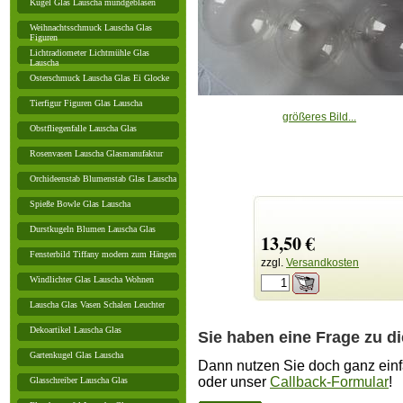
Kugel Glas Lauscha mundgeblasen
Weihnachtsschmuck Lauscha Glas
Figuren
Lichtradiometer Lichtmühle Glas
Lauscha
Osterschmuck Lauscha Glas Ei Glocke
Tierfigur Figuren Glas Lauscha
größeres Bild...
Obstfliegenfalle Lauscha Glas
Rosenvasen Lauscha Glasmanufaktur
Orchideenstab Blumenstab Glas Lauscha
Spieße Bowle Glas Lauscha
Durstkugeln Blumen Lauscha Glas
13,50 €
Fensterbild Tiffany modern zum Hängen
zzgl.
Versandkosten
Windlichter Glas Lauscha Wohnen
Lauscha Glas Vasen Schalen Leuchter
Dekoartikel Lauscha Glas
Sie haben eine Frage zu d
Gartenkugel Glas Lauscha
Dann nutzen Sie doch ganz einf
oder unser
Callback-Formular
!
Glasschreiber Lauscha Glas