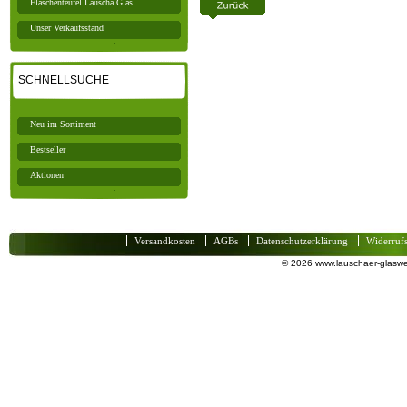
Flaschenteufel Lauscha Glas
Unser Verkaufsstand
SCHNELLSUCHE
Neu im Sortiment
Bestseller
Aktionen
Versandkosten
AGBs
Datenschutzerklärung
Widerruf
© 2026 www.lauschaer-glaswel