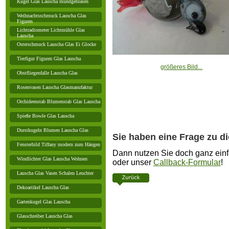
Kugel Glas Lauscha mundgeblasen
Weihnachtsschmuck Lauscha Glas
Figuren
Lichtradiometer Lichtmühle Glas
Lauscha
Osterschmuck Lauscha Glas Ei Glocke
Tierfigur Figuren Glas Lauscha
größeres Bild...
Obstfliegenfalle Lauscha Glas
Rosenvasen Lauscha Glasmanufaktur
Orchideenstab Blumenstab Glas Lauscha
Spieße Bowle Glas Lauscha
Durstkugeln Blumen Lauscha Glas
Sie haben eine Frage zu d
Fensterbild Tiffany modern zum Hängen
Dann nutzen Sie doch ganz einf
Windlichter Glas Lauscha Wohnen
oder unser
Callback-Formular
!
Lauscha Glas Vasen Schalen Leuchter
Dekoartikel Lauscha Glas
Gartenkugel Glas Lauscha
Glasschreiber Lauscha Glas