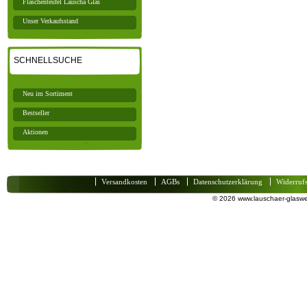
Flaschenteufel Lauscha Glas
Unser Verkaufsstand
SCHNELLSUCHE
Neu im Sortiment
Bestseller
Aktionen
Versandkosten
AGBs
Datenschutzerklärung
Widerruf
© 2026 www.lauschaer-glaswel