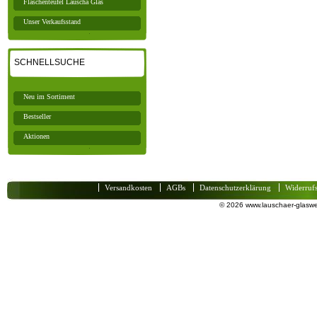
Flaschenteufel Lauscha Glas
Unser Verkaufsstand
SCHNELLSUCHE
Neu im Sortiment
Bestseller
Aktionen
Versandkosten
AGBs
Datenschutzerklärung
Widerruf
© 2026 www.lauschaer-glaswel