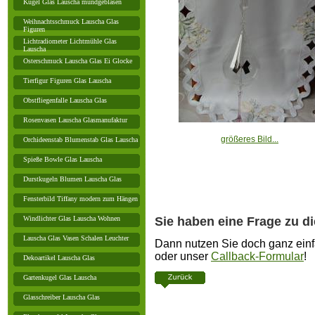
Kugel Glas Lauscha mundgeblasen
Weihnachtsschmuck Lauscha Glas
Figuren
Lichtradiometer Lichtmühle Glas
Lauscha
Osterschmuck Lauscha Glas Ei Glocke
Tierfigur Figuren Glas Lauscha
Obstfliegenfalle Lauscha Glas
Rosenvasen Lauscha Glasmanufaktur
größeres Bild...
Orchideenstab Blumenstab Glas Lauscha
Spieße Bowle Glas Lauscha
Durstkugeln Blumen Lauscha Glas
Fensterbild Tiffany modern zum Hängen
Sie haben eine Frage zu d
Windlichter Glas Lauscha Wohnen
Lauscha Glas Vasen Schalen Leuchter
Dann nutzen Sie doch ganz einf
oder unser
Callback-Formular
!
Dekoartikel Lauscha Glas
Gartenkugel Glas Lauscha
Glasschreiber Lauscha Glas