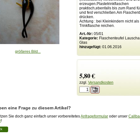
erzeugen.Plastetrinkflaschen
praktisch,ebenfalls bis zum Rand fü
und fest verschließen.Am Flaschen
drücken.
Achtung : bei Kleinkindern nicht als
Trinkflasche reichen.
Art.-Nr:
05/01
Kategorie:
Flaschenteufel Lauscha
Glas
hinzugefügt:
01.06.2016
größeres Bild...
5,80 €
zzgl.
Versandkosten
ben eine Frage zu diesem Artikel?
zen Sie doch ganz einfach unser vorbereitetes
Anfrageformular
oder unser
Callba
r
!