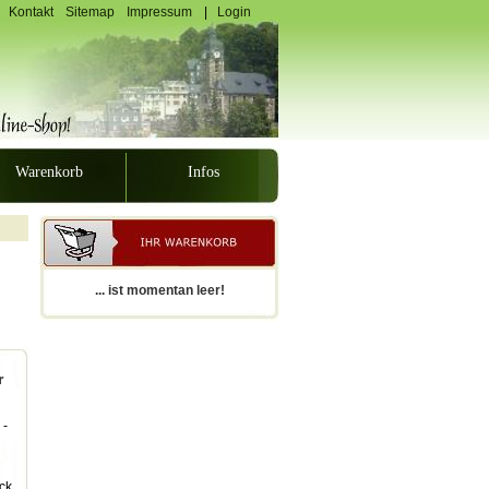
Kontakt
Sitemap
Impressum
|
Login
Warenkorb
Infos
... ist momentan leer!
r
 -
ck