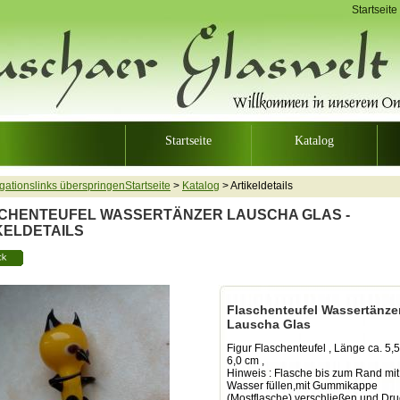
Startseite
Startseite
Katalog
Startseite
>
Katalog
>
Artikeldetails
CHENTEUFEL WASSERTÄNZER LAUSCHA GLAS -
KELDETAILS
Flaschenteufel Wassertänze
Lauscha Glas
Figur Flaschenteufel , Länge ca. 5,5
6,0 cm ,
Hinweis : Flasche bis zum Rand mit
Wasser füllen,mit Gummikappe
(Mostflasche) verschließen und Dru