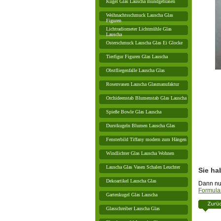
Kugel Glas Lauscha mundgeblasen
Weihnachtsschmuck Lauscha Glas
Figuren
Lichtradiometer Lichtmühle Glas
Lauscha
Osterschmuck Lauscha Glas Ei Glocke
Tierfigur Figuren Glas Lauscha
Obstfliegenfalle Lauscha Glas
Rosenvasen Lauscha Glasmanufaktur
Orchideenstab Blumenstab Glas Lauscha
Spieße Bowle Glas Lauscha
Durstkugeln Blumen Lauscha Glas
Fensterbild Tiffany modern zum Hängen
Windlichter Glas Lauscha Wohnen
Lauscha Glas Vasen Schalen Leuchter
Sie ha
Dekoartikel Lauscha Glas
Dann nut
Formula
Gartenkugel Glas Lauscha
Glasschreiber Lauscha Glas