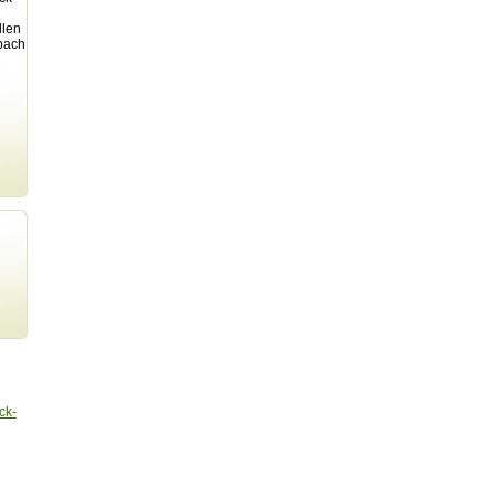
llen
bach
ck-