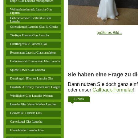
Kugel Glas Lauscha mundgeblasen
Weihnachtsschmuck Lauscha Glas
Figuren
Lichtradiometer Lichtmühle Glas
Lauscha
Osterschmuck Lauscha Glas Ei Glocke
größeres Bild...
Tierfigur Figuren Glas Lauscha
Obstfliegenfalle Lauscha Glas
Rosenvasen Lauscha Glasmanufaktur
Orchideenstab Blumenstab Glas Lauscha
Spieße Bowle Glas Lauscha
Sie haben eine Frage zu d
Durstkugeln Blumen Lauscha Glas
Dann nutzen Sie doch ganz einf
Fensterbild Tiffany modern zum Hängen
oder unser
Callback-Formular
!
Windlichter Glas Lauscha Wohnen
Lauscha Glas Vasen Schalen Leuchter
Dekoartikel Lauscha Glas
Gartenkugel Glas Lauscha
Glasschreiber Lauscha Glas