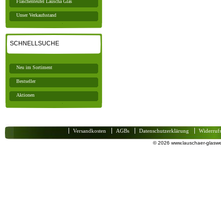
Flaschenteufel Lauscha Glas
Unser Verkaufsstand
SCHNELLSUCHE
Neu im Sortiment
Bestseller
Aktionen
Versandkosten
AGBs
Datenschutzerklärung
Widerruf
© 2026 www.lauschaer-glaswel