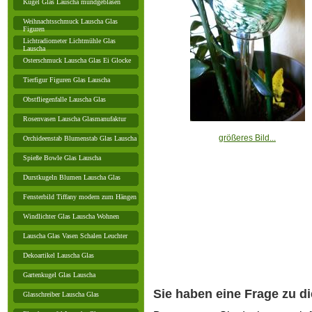
Kugel Glas Lauscha mundgeblasen
Weihnachtsschmuck Lauscha Glas
Figuren
Lichtradiometer Lichtmühle Glas
Lauscha
Osterschmuck Lauscha Glas Ei Glocke
Tierfigur Figuren Glas Lauscha
Obstfliegenfalle Lauscha Glas
Rosenvasen Lauscha Glasmanufaktur
größeres Bild...
Orchideenstab Blumenstab Glas Lauscha
Spieße Bowle Glas Lauscha
Durstkugeln Blumen Lauscha Glas
Fensterbild Tiffany modern zum Hängen
Windlichter Glas Lauscha Wohnen
Lauscha Glas Vasen Schalen Leuchter
Dekoartikel Lauscha Glas
Gartenkugel Glas Lauscha
Sie haben eine Frage zu d
Glasschreiber Lauscha Glas