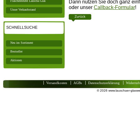
Dann nutzen Sie doch ganz einf
Flaschenteufel Lauscha Glas
oder unser
Callback-Formular
!
Unser Verkaufsstand
SCHNELLSUCHE
Neu im Sortiment
Bestseller
Aktionen
Versandkosten
AGBs
Datenschutzerklärung
Widerruf
© 2026 www.lauschaer-glaswel