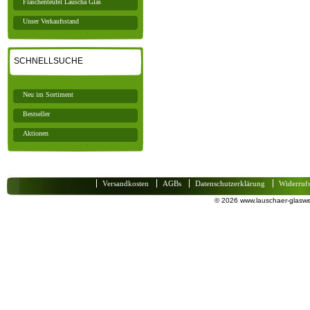
Flaschenteufel Lauscha Glas
Unser Verkaufsstand
SCHNELLSUCHE
Neu im Sortiment
Bestseller
Aktionen
Versandkosten
AGBs
Datenschutzerklärung
Widerruf
© 2026 www.lauschaer-glaswel