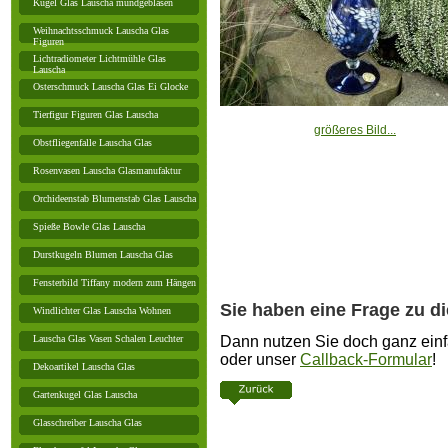
Kugel Glas Lauscha mundgeblasen
Weihnachtsschmuck Lauscha Glas
Figuren
Lichtradiometer Lichtmühle Glas
Lauscha
Osterschmuck Lauscha Glas Ei Glocke
Tierfigur Figuren Glas Lauscha
größeres Bild...
Obstfliegenfalle Lauscha Glas
Rosenvasen Lauscha Glasmanufaktur
Orchideenstab Blumenstab Glas Lauscha
Spieße Bowle Glas Lauscha
Durstkugeln Blumen Lauscha Glas
Fensterbild Tiffany modern zum Hängen
Sie haben eine Frage zu d
Windlichter Glas Lauscha Wohnen
Dann nutzen Sie doch ganz einf
Lauscha Glas Vasen Schalen Leuchter
oder unser
Callback-Formular
!
Dekoartikel Lauscha Glas
Gartenkugel Glas Lauscha
Glasschreiber Lauscha Glas